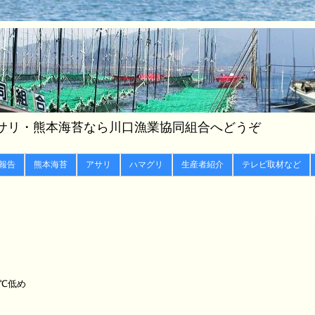
サリ・熊本海苔なら川口漁業協同組合へどうぞ
報告
熊本海苔
アサリ
ハマグリ
生産者紹介
テレビ取材など
6℃低め