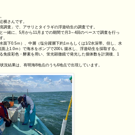
す。
辻横さんです。
境調査」で、アサリとタイラギの浮遊幼生の調査です。
一緒に、5月から11月までの期間で月3～4回のペースで調査を行っ
す。
面下0.5ｍ）、中層（塩分躍層下約1ｍもしくは1/2水深帯。但し、水
面上1.0ｍ）で海水をポンプで200Ｌ揚水し、浮遊幼生を採取する。
る免疫彩色・酵素を用い、蛍光顕微鏡で発光した個体数を計測後、1
府状況結果は、有明海8地点のうち6地点で出現しています。