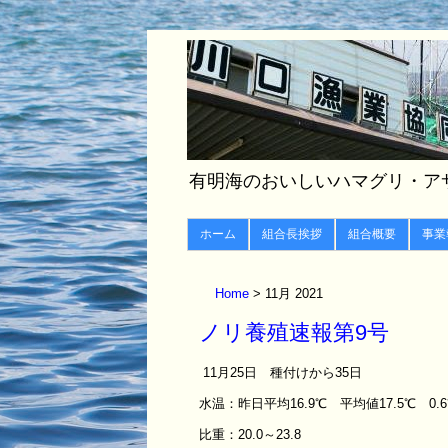
有明海のおいしいハマグリ・ア
ホーム
組合長挨拶
組合概要
事業
Home
11月 2021
ノリ養殖速報第9号
11月25日 種付けから35日
水温：昨日平均16.9℃ 平均値17.5℃ 0.
比重：20.0～23.8