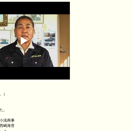
。）
た。
小浅商事
嶋海苔
 〃