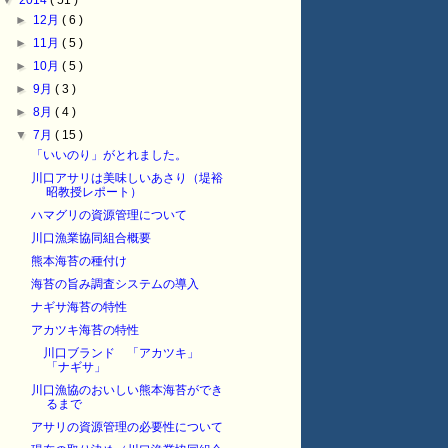
▼
2014
( 51 )
►
12月
( 6 )
►
11月
( 5 )
►
10月
( 5 )
►
9月
( 3 )
►
8月
( 4 )
▼
7月
( 15 )
「いいのり」がとれました。
川口アサリは美味しいあさり（堤裕
昭教授レポート）
ハマグリの資源管理について
川口漁業協同組合概要
熊本海苔の種付け
海苔の旨み調査システムの導入
ナギサ海苔の特性
アカツキ海苔の特性
川口ブランド 「アカツキ」
「ナギサ」
川口漁協のおいしい熊本海苔ができ
るまで
アサリの資源管理の必要性について