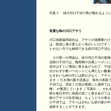
写真３ 緑川河口干潟で再び獲れるようにな
良質な味の川口アサリ
川口漁業協同組合は、アサリの漁獲量だけ
は、格別に身が柔らかく味がいいのです！
とがない方でも納得できる緑川河口干潟な
その第一の理由は、緑川河口干潟の面積
合側の干潟では、梅雨期や台風シーズンに
泥分はすぐに潮流に巻きあげられて、干潟
分がわずか数パーセントにも満たない酸素
なきれいな砂の中には餌が少なく、アサリ
ます（ 引き潮の最大流速は、海水の表面で
干潟では、岸近くの泥が堆積した場所では
種） が繁茂しています（ 写真4） 。そ
類を毎日水中に表面の泥ごと巻きあげては
側のアサリの生息地は、ちょうどその巻き
の干潟では、アサリはきれいな砂の家の中
成長することができます。