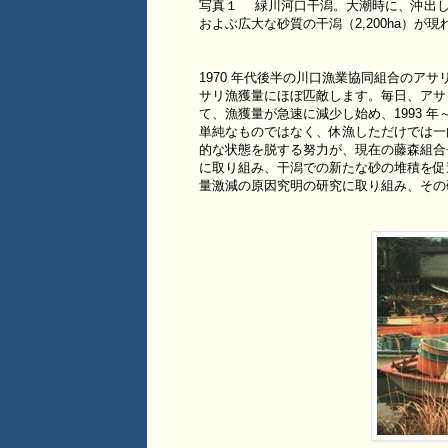
写真１ 緑川河口干潟。大潮時に、沖出し約
およぶ広大な砂質の干潟（2,200ha）が現
1970 年代後半の川口漁業協同組合のアサ
サリ漁獲量にほぼ匹敵します。毎日、アサリ
て、漁獲量が急速に減少し始め、1993 年
単純なものではなく、休漁しただけでは一
的な状態を脱する努力が、現在の藤森組合
に取り組み、干潟での新たな砂の堆積を促
量激減の原因究明の研究に取り組み、その