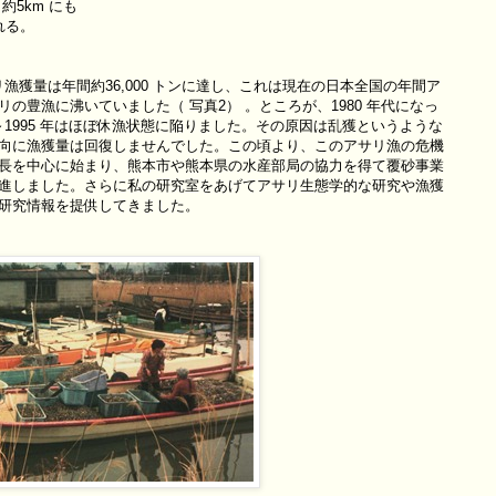
5km にも
れる。
リ漁獲量は年間約36,000 トンに達し、これは現在の日本全国の年間ア
の豊漁に沸いていました（ 写真2） 。ところが、1980 年代になっ
～1995 年はほぼ休漁状態に陥りました。その原因は乱獲というような
向に漁獲量は回復しませんでした。この頃より、このアサリ漁の危機
長を中心に始まり、熊本市や熊本県の水産部局の協力を得て覆砂事業
進しました。さらに私の研究室をあげてアサリ生態学的な研究や漁獲
研究情報を提供してきました。