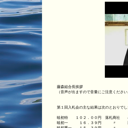
藤森組合長挨拶
（音声が出ますので音量にご注意ください
第１回入札会の主な結果は次のとおりでし
暁初特 １０２．００円 落札商社 
暁初一 １６．３９円 〃 西
暁初重一 １５．３９円 〃