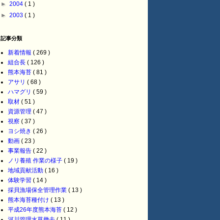
►
2004
( 1 )
►
2003
( 1 )
記事分類
新着情報
( 269 )
組合長
( 126 )
熊本海苔
( 81 )
アサリ
( 68 )
ハマグリ
( 59 )
取材
( 51 )
資源管理
( 47 )
視察
( 37 )
ヨシ焼き
( 26 )
動画
( 23 )
事業報告
( 22 )
ノリ養殖 作業の様子
( 19 )
地域貢献活動
( 16 )
体験学習
( 14 )
採貝漁場保全管理作業
( 13 )
熊本海苔種付け
( 13 )
平成26年度熊本海苔
( 12 )
河川管理水草撤去
( 11 )