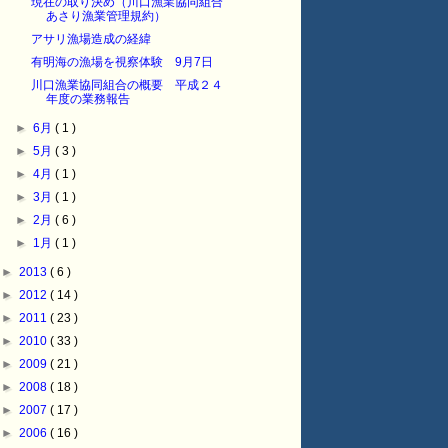
現在の取り決め（川口漁業協同組合
あさり漁業管理規約）
アサリ漁場造成の経緯
有明海の漁場を視察体験 9月7日
川口漁業協同組合の概要 平成２４
年度の業務報告
►
6月
( 1 )
►
5月
( 3 )
►
4月
( 1 )
►
3月
( 1 )
►
2月
( 6 )
►
1月
( 1 )
►
2013
( 6 )
►
2012
( 14 )
►
2011
( 23 )
►
2010
( 33 )
►
2009
( 21 )
►
2008
( 18 )
►
2007
( 17 )
►
2006
( 16 )