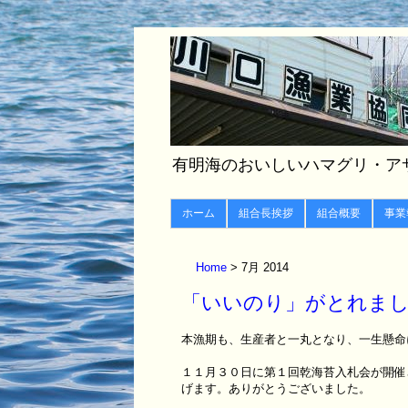
有明海のおいしいハマグリ・ア
ホーム
組合長挨拶
組合概要
事業
Home
7月 2014
「いいのり」がとれま
本漁期も、生産者と一丸となり、一生懸命
１１月３０日に第１回乾海苔入札会が開催
げます。ありがとうございました。