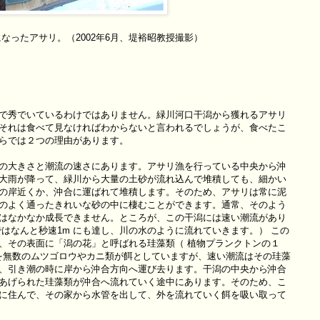
ったアサリ。（2002年6月、堤裕昭教授撮影）
で秀でいているわけではありません。緑川河口干潟から獲れるアサリ
それは食べて見なければわからないと言われるでしょうが、食べたこ
らでは２つの理由があります。
の大きさと潮流の速さにあります。アサリ漁を行っている中央から沖
大雨が降って、緑川から大量の土砂が流れ込んで堆積しても、細かい
の岸近くか、沖合に運ばれて堆積します。そのため、アサリは常に泥
のよく通ったきれいな砂の中に棲むことができます。通常、そのよう
はなかなか成長できません。ところが、この干潟には速い潮流があり
はなんと秒速1m にも達し、川の水のように流れていきます。） この
、その表面に「潟の花」と呼ばれる珪藻類（ 植物プランクトンの１
れを無数のムツゴロウやカニ類が餌としていますが、速い潮流はその珪藻
、引き潮の時に岸から沖合方向へ運び去ります。干潟の中央から沖合
あげられた珪藻類が沖合へ流れていく途中にあります。そのため、こ
に住んで、その家から水管を出して、外を流れていく餌を吸い取って