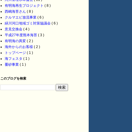
有明海再生プロジェクト
( 8 )
西嶋海苔さん
( 8 )
クルマエビ放流事業
( 6 )
緑川河口地域ゴミ対策協議会
( 6 )
意見交換会
( 4 )
平成27年度熊本海苔
( 3 )
有明海の異変
( 2 )
海外からのお客様
( 2 )
トップページ
( 1 )
海フェスタ
( 1 )
覆砂事業
( 1 )
このブログを検索