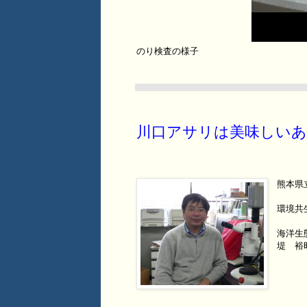
のり検査の様子
川口アサリは美味しいあ
熊本県
環境共
海洋
堤 裕