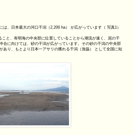
日本最大の河口干潟（2,200 ha） が広がっています（ 写真1）
えること、有明海の中央部に位置していることから潮流が速く、泥の干
沖合に向けては、砂の干潟が広がっています。その砂の干潟の中央部
があり、もとより日本一アサリの獲れる干潟（漁協） として全国に知