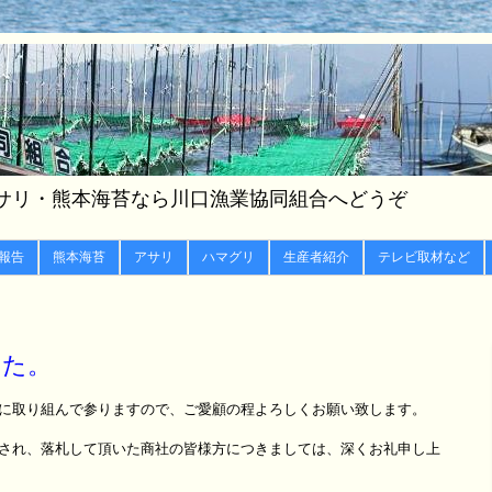
サリ・熊本海苔なら川口漁業協同組合へどうぞ
報告
熊本海苔
アサリ
ハマグリ
生産者紹介
テレビ取材など
した。
に取り組んで参りますので、ご愛顧の程よろしくお願い致します。
され、落札して頂いた商社の皆様方につきましては、深くお礼申し上