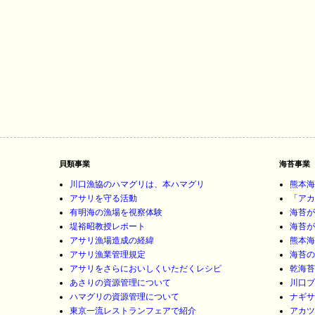
貝類事業
海苔事業
川口漁協のハマグリは、本ハマグリ
熊本海
アサリを守る活動
「アカ
有明海の漁場を視察体験
海苔が
堤裕昭教授レポート
海苔が
アサリ漁場造成の経緯
熊本海
アサリ漁業管理規定
海苔の
アサリをさらにおいしくいただくレシピ
乾海苔
あさりの資源管理について
川口ブ
ハマグリの資源管理について
ナギサ
東京一流レストランフェアで紹介
アカツ