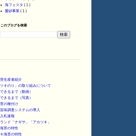
海フェスタ
( 1 )
覆砂事業
( 1 )
このブログを検索
苔生産者紹介
ツキのり」の取り組みについて
できるまで（動画）
できるまで（写真）
苔の種付け
旨味調査システムの導入
入札速報
ランド「ナギサ」「アカツキ」
海苔の特性
キ海苔の特性