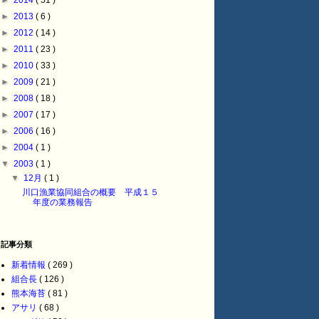
►
2014
( 51 )
►
2013
( 6 )
►
2012
( 14 )
►
2011
( 23 )
►
2010
( 33 )
►
2009
( 21 )
►
2008
( 18 )
►
2007
( 17 )
►
2006
( 16 )
►
2004
( 1 )
▼
2003
( 1 )
▼
12月
( 1 )
川口漁業協同組合の概要 平成１５
年度の業務報告
記事分類
新着情報
( 269 )
組合長
( 126 )
熊本海苔
( 81 )
アサリ
( 68 )