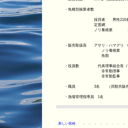
・魚種別操業者数
採貝者 男性210名・女
定置網 
ノリ養殖業 12
・販売取扱高 アサリ・ハマグリ 627,6
ノリ養殖業 215,37
魚類 9,705
・役員数 代表理事組合長（常
非常勤理事
非常勤監事 3
・職員 3名 （貝類共販作業
・漁場管理指導員 1名
新しい投稿