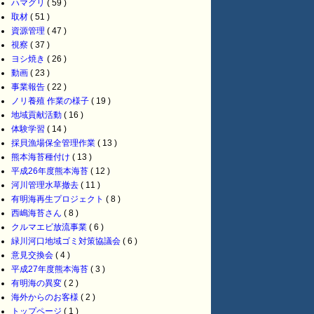
ハマグリ
( 59 )
取材
( 51 )
資源管理
( 47 )
視察
( 37 )
ヨシ焼き
( 26 )
動画
( 23 )
事業報告
( 22 )
ノリ養殖 作業の様子
( 19 )
地域貢献活動
( 16 )
体験学習
( 14 )
採貝漁場保全管理作業
( 13 )
熊本海苔種付け
( 13 )
平成26年度熊本海苔
( 12 )
河川管理水草撤去
( 11 )
有明海再生プロジェクト
( 8 )
西嶋海苔さん
( 8 )
クルマエビ放流事業
( 6 )
緑川河口地域ゴミ対策協議会
( 6 )
意見交換会
( 4 )
平成27年度熊本海苔
( 3 )
有明海の異変
( 2 )
海外からのお客様
( 2 )
トップページ
( 1 )