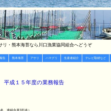
サリ・熊本海苔なら川口漁業協同組合へどうぞ
報告
熊本海苔
アサリ
ハマグリ
生産者紹介
テレビ取材など
 平成１５年度の業務報告
、准組合員181名）