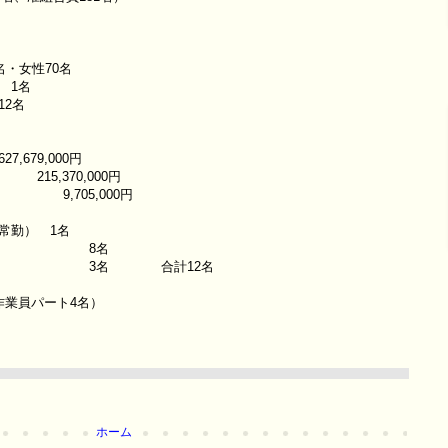
性70名
1名
名
79,000円
0,000円
,000円
勤） 1名
 8名
名 合計12名
員パート4名）
ホーム