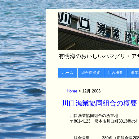
有明海のおいしいハマグリ・ア
ホーム
組合長挨拶
組合概要
事業
Home
12月 2003
川口漁業協同組合の概要
川口漁業協同組合の所在地
〒861-4123 熊本市川口町3013番の4
・組合員数 389名（正組合員208名