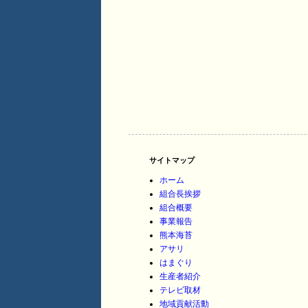
サイトマップ
ホーム
組合長挨拶
組合概要
事業報告
熊本海苔
アサリ
はまぐり
生産者紹介
テレビ取材
地域貢献活動