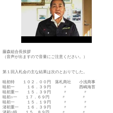
藤森組合長挨拶
（音声が出ますので音量にご注意ください。）
第１回入札会の主な結果は次のとおりでした。
暁初特 １０２．００円 落札商社 小浅商事
暁初一 １６．３９円 〃 西嶋海苔
暁初重一 １５．３９円 〃 〃
暁初○一 １７．６９円 〃 〃
暁初一 １５．１９円 〃 〃
渚初重一 １６．３９円 〃 〃
渚初○特 １５．８９円 〃 〃