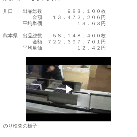
川口 出品総数 ９８８，１００枚
金額 １３，４７２，２０６円
平均単価 １３．６３円
熊本県 出品総数 ５８，１４８，４００枚
金額 ７２２，３９７，７０１円
平均単価 １２．４２円
のり検査の様子