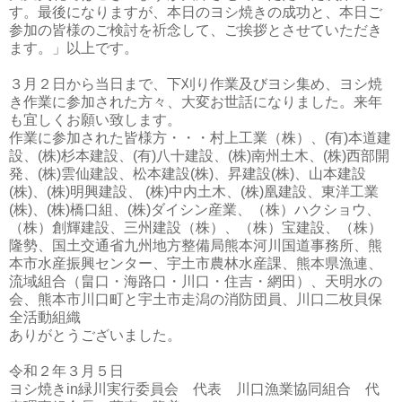
す。最後になりますが、本日のヨシ焼きの成功と、本日ご
参加の皆様のご検討を祈念して、ご挨拶とさせていただき
ます。」以上です。
３月２日から当日まで、下刈り作業及びヨシ集め、ヨシ焼
き作業に参加された方々、大変お世話になりました。来年
も宜しくお願い致します。
作業に参加された皆様方・・・村上工業（株）、(有)本道建
設、(株)杉本建設、(有)八十建設、(株)南州土木、(株)西部開
発、(株)雲仙建設、松本建設(株)、昇建設(株)、山本建設
(株)、(株)明興建設、 (株)中内土木、(株)凰建設、東洋工業
(株)、(株)橋口組、(株)ダイシン産業、（株）ハクショウ、
（株）創輝建設、三州建設（株）、（株）宝建設、（株）
隆勢、国土交通省九州地方整備局熊本河川国道事務所、熊
本市水産振興センター、宇土市農林水産課、熊本県漁連、
流域組合（畠口・海路口・川口・住吉・網田）、天明水の
会、熊本市川口町と宇土市走潟の消防団員、川口二枚貝保
全活動組織
ありがとうございました。
令和２年３月５日
ヨシ焼きin緑川実行委員会 代表 川口漁業協同組合 代