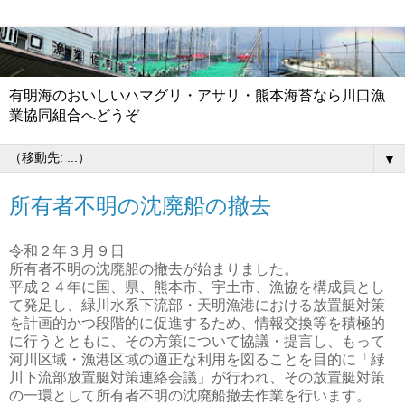
有明海のおいしいハマグリ・アサリ・熊本海苔なら川口漁
業協同組合へどうぞ
▼
所有者不明の沈廃船の撤去
令和２年３月９日
所有者不明の沈廃船の撤去が始まりました。
平成２４年に国、県、熊本市、宇土市、漁協を構成員とし
て発足し、緑川水系下流部・天明漁港における放置艇対策
を計画的かつ段階的に促進するため、情報交換等を積極的
に行うとともに、その方策について協議・提言し、もって
河川区域・漁港区域の適正な利用を図ることを目的に「緑
川下流部放置艇対策連絡会議」が行われ、その放置艇対策
の一環として所有者不明の沈廃船撤去作業を行います。