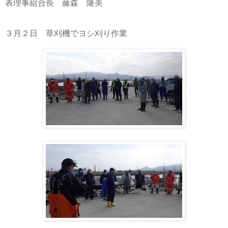
表理事組合長 藤森 隆美
３月２日 草刈機でヨシ刈り作業