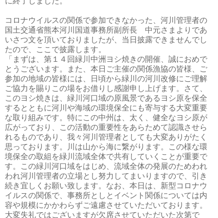
に終了しました。
コロナウイルスの関係で参加できなかった、河川管理者の
国土交通省熊本河川国道事務所副所長 中元さまよりであ
いさつ文を頂いておりましたが、当日披露できませんでし
たので、ここで披露します。
「まずは、第１４回緑川中洲ヨシ焼きの開催、誠におめで
とうございます。また、本日ご主催の関係漁協の皆様、ご
参加の地域の皆様には、日頃から緑川の河川改修にご理解
ご協力を賜りこの場をお借りし感謝申し上げます。さて、
このヨシ焼きは、緑川河口域の原風景であるヨシ原を保全
するとともに河川や海域の環境保全にも寄与する大変重要
な取り組みです。特にこの中州は、太く、健全なヨシ原が
広がっており、この活動の重要性をあらためて認識させら
れるものであり、我々河川管理者としても大変ありがたく
思っております。川は山から海に繋がります。この様な環
境保全の取組を緑川流域全体で共有していくことが重要で
す。この緑川河口域をはじめ、流域全体の発展のためわれ
われ河川管理者の立場とし努力してまいりますので、引き
続き宜しくお願い致します。なお、本日は、新型コロナウ
イルスの関係で、事務所としとイベント関係については内
容や規模にかかわらずご遠慮させていただいております。
大変失礼ではございますが欠席させていただいた次第で