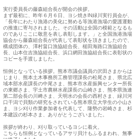
実行委員長の藤森組合長が開会の挨拶。
まず最初に、昨年６月６日、ヨシ焼きIN緑川実行員会が、
「長年にわたり漁港の美化に努める等漁港漁場の愛護運動
の推進に寄与されました。その活動は全国の模範となるも
のでありここに敬意を表し表彰します。」と全国漁港漁場
協会から藤森組合長が代表して表彰状を頂きましたので、
構成団体の、澤村畠口漁協組合長、槌田海路口漁協組合
長、山本住吉漁協組合長、浜口網田漁協組合長に表彰状の
コピーを手渡しました。
恒例となっている挨拶。熊本市議会議員の沢田さまからは
じまり、熊本土木事務所工務管理課長の松尾さま、県北広
域本部水産課長の中尾さま、熊本市水産振興センター所長
の東郷さま、宇土市農林水産課長の山崎さま、熊本県漁連
第二部会長の川﨑さま、天明水の会長の西村さま、緑川河
口干潟で貝類の研究をされている熊本県立大学生の小山さ
ま、ヨシ刈り作業参加者を代表して、隆勢の岩崎さま、杉
本建設の杉本さま、ありがとうございました。
挨拶が終わり、刈り取っているヨシに着火。
こちらも恒例となっているアサリ貝汁もふるまわれ、無事