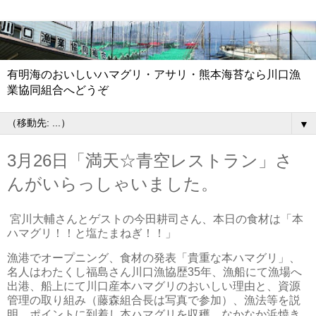
有明海のおいしいハマグリ・アサリ・熊本海苔なら川口漁
業協同組合へどうぞ
▼
3月26日「満天☆青空レストラン」さ
んがいらっしゃいました。
宮川大輔さんとゲストの今田耕司さん、本日の食材は「本
ハマグリ！！と塩たまねぎ！！」
漁港でオープニング、食材の発表「貴重な本ハマグリ」、
名人はわたくし福島さん川口漁協歴35年、漁船にて漁場へ
出港、船上にて川口産本ハマグリのおいしい理由と、資源
管理の取り組み（藤森組合長は写真で参加）、漁法等を説
明、ポイントに到着し本ハマグリを収穫、なかなか浜焼き