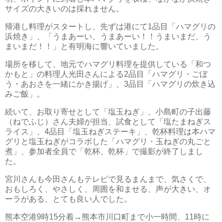
サイズの大きいのは採れません。
帰港し料理がスタートし、先ずは港にて1品目「ハマグリの
浜焼き」、「うまあーい、うまあーい！！うまいまだ、う
まいまだ！！」と有明海に響いていました。
場所を移して、地元でハマグリ料理を提供している「和つ
かもと」の料理人光田さんによる2品目「ハマグリ・ごぼ
う・あおさを一緒にかき揚げ」、3品目「ハマグリの炊き込
みご飯」。
続いて、お取り寄せとして「塩玉ねぎ」、小島町の子出藤
（ねでふじ）さん夫婦が担当、試食として「塩たまねぎス
ライス」、4品目「塩玉ねぎステーキ」、乾杯料理は本ハマ
グリと塩玉ねぎがコラボした「ハマグリ・玉ねぎの丸ごと
煮」、参加者全員で「乾杯、乾杯」で撮影が終了しまし
た。
宮川さんも今田さんもテレビで見るまんまで、気さくで、
おもしろく、やさしく、周囲を和ませる、声が大きい、オ
ーラがある、とても良い人でした。
熊本空港9時15分着→熊本市川口町まで小一時間、11時に