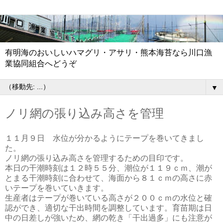
有明海のおいしいハマグリ・アサリ・熊本海苔なら川口漁
業協同組合へどうぞ
▼
ノリ網の張り込み高さを管理
１１月９日 水位が分かるようにテープを巻いてきまし
た。
ノリ網の張り込み高さを管理するための目印です。
本日の干潮時刻は１２時５５分、潮位が１１９ｃｍ、潮が
とまる干潮時刻に合わせて、海面から８１ｃｍの高さに赤
いテープを巻いていきます。
生産者はテープが巻いている高さが２００ｃｍの水位と確
認ができ、適切な干出時間を調整しています。育苗期は日
中の日差しが強いため、網の乾き「干出過多」にも注意が